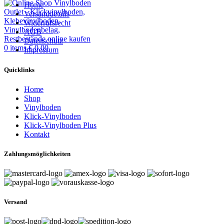
Home
Versanddetails
Widerrufsrecht
AGB
Datenschutz
0
items
€
0,00
Impressum
Quicklinks
Home
Shop
Vinylboden
Klick-Vinylboden
Klick-Vinylboden Plus
Kontakt
Zahlungs­möglichkeiten
Versand