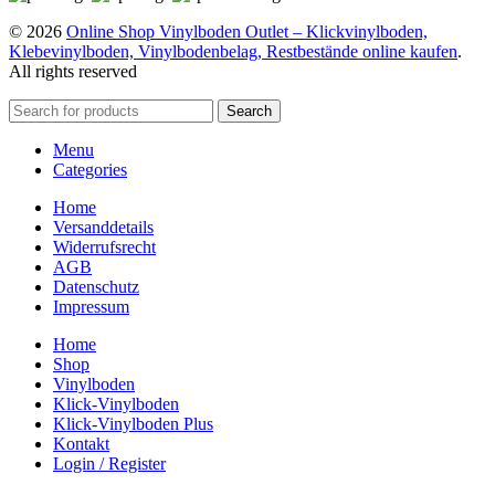
© 2026
Online Shop Vinylboden Outlet – Klickvinylboden,
Klebevinylboden, Vinylbodenbelag, Restbestände online kaufen
.
All rights reserved
Search
Menu
Categories
Home
Versanddetails
Widerrufsrecht
AGB
Datenschutz
Impressum
Home
Shop
Vinylboden
Klick-Vinylboden
Klick-Vinylboden Plus
Kontakt
Login / Register