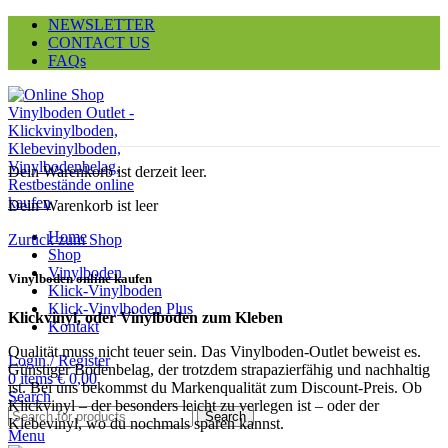
NEWSLETTER
CONTACT US
FAQs
Dein Warenkorb ist derzeit leer.
Dein Warenkorb ist leer
Home
Zurück zum Shop
Shop
Vinylboden
Vinylboden online kaufen
Klick-Vinylboden
Klick-Vinylboden Plus
Klickvinyl, oder Vinylboden zum Kleben
Kontakt
Qualität muss nicht teuer sein. Das Vinylboden-Outlet beweist es.
Login / Register
Günstiger Bodenbelag, der trotzdem strapazierfähig und nachhaltig
0
items
€
0,00
ist. Bei uns bekommst du Markenqualität zum Discount-Preis. Ob
Search
Klickvinyl – der besonders leicht zu verlegen ist – oder der
Search
Klebevinyl, wo du nochmals sparen kannst.
Menu