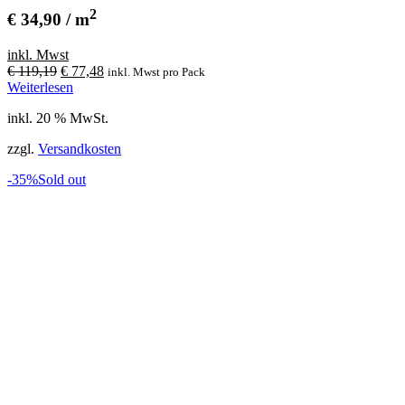
2
€ 34,90 / m
inkl. Mwst
Ursprünglicher
Aktueller
€
119,19
€
77,48
inkl. Mwst
pro Pack
Preis
Preis
Weiterlesen
war:
ist:
inkl. 20 % MwSt.
€ 119,19
€ 77,48.
zzgl.
Versandkosten
-35%
Sold out