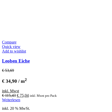
Compare
Quick view
Add to wishlist
Leoben Eiche
€ 53,69
2
€ 34,90 / m
inkl. Mwst
Ursprünglicher
Aktueller
€
115,43
€
75,04
inkl. Mwst
pro Pack
Preis
Preis
Weiterlesen
war:
ist:
inkl. 20 % MwSt.
€ 115,43
€ 75,04.