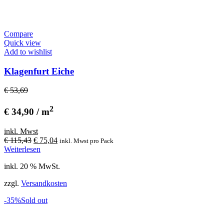
Compare
Quick view
Add to wishlist
Klagenfurt Eiche
€ 53,69
2
€ 34,90 / m
inkl. Mwst
Ursprünglicher
Aktueller
€
115,43
€
75,04
inkl. Mwst
pro Pack
Preis
Preis
Weiterlesen
war:
ist:
inkl. 20 % MwSt.
€ 115,43
€ 75,04.
zzgl.
Versandkosten
-35%
Sold out