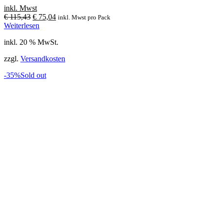
inkl. Mwst
Ursprünglicher
Aktueller
€
115,43
€
75,04
inkl. Mwst
pro Pack
Preis
Preis
Weiterlesen
war:
ist:
inkl. 20 % MwSt.
€ 115,43
€ 75,04.
zzgl.
Versandkosten
-35%
Sold out