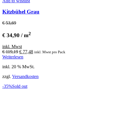
Add to wishlist
Kitzbühel Grau
€ 53,69
2
€ 34,90 / m
inkl. Mwst
Ursprünglicher
Aktueller
€
119,19
€
77,48
inkl. Mwst
pro Pack
Preis
Preis
Weiterlesen
war:
ist:
inkl. 20 % MwSt.
€ 119,19
€ 77,48.
zzgl.
Versandkosten
-35%
Sold out