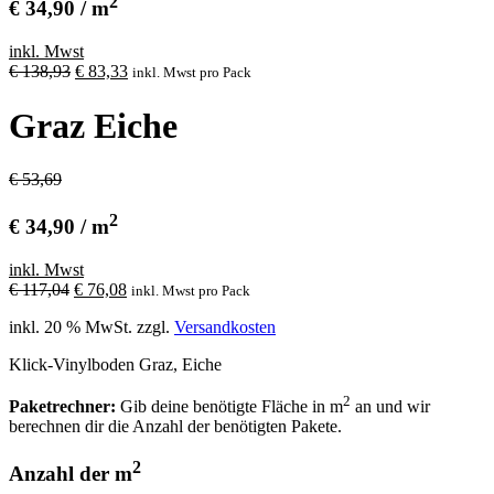
2
€ 34,90 / m
inkl. Mwst
Ursprünglicher
Aktueller
€
138,93
€
83,33
inkl. Mwst
pro Pack
Preis
Preis
war:
ist:
Graz Eiche
€ 138,93
€ 83,33.
€ 53,69
2
€ 34,90 / m
inkl. Mwst
Ursprünglicher
Aktueller
€
117,04
€
76,08
inkl. Mwst
pro Pack
Preis
Preis
inkl. 20 % MwSt.
zzgl.
Versandkosten
war:
ist:
€ 117,04
€ 76,08.
Klick-Vinylboden Graz, Eiche
2
Paketrechner:
Gib deine benötigte Fläche in m
an und wir
berechnen dir die Anzahl der benötigten Pakete.
2
Anzahl der m