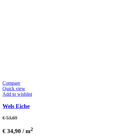
Compare
Quick view
Add to wishlist
Wels Eiche
€ 53,69
2
€ 34,90 / m