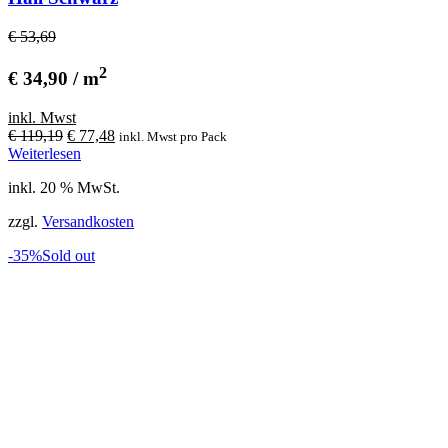
€ 53,69
2
€ 34,90 / m
inkl. Mwst
Ursprünglicher
Aktueller
€
119,19
€
77,48
inkl. Mwst
pro Pack
Preis
Preis
Weiterlesen
war:
ist:
inkl. 20 % MwSt.
€ 119,19
€ 77,48.
zzgl.
Versandkosten
-35%
Sold out