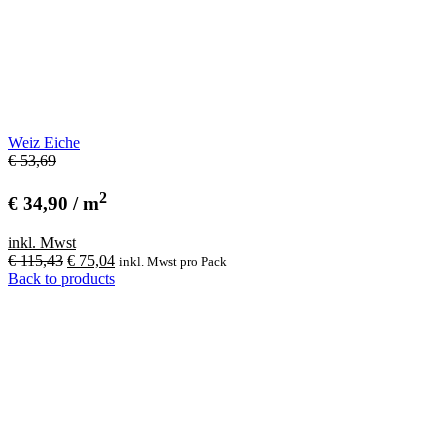
Weiz Eiche
€ 53,69
2
€ 34,90 / m
inkl. Mwst
Ursprünglicher
Aktueller
€
115,43
€
75,04
inkl. Mwst
pro Pack
Preis
Preis
Back to products
war:
ist:
€ 115,43
€ 75,04.