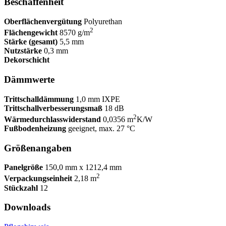
Beschaffenheit
Oberflächenvergütung
Polyurethan
2
Flächengewicht
8570 g/m
Stärke (gesamt)
5,5 mm
Nutzstärke
0,3 mm
Dekorschicht
Dämmwerte
Trittschalldämmung
1,0 mm IXPE
Trittschallverbesserungsmaß
18 dB
2
Wärmedurchlasswiderstand
0,0356 m
K/W
Fußbodenheizung
geeignet, max. 27 °C
Größenangaben
Panelgröße
150,0 mm x 1212,4 mm
2
Verpackungseinheit
2,18 m
Stückzahl
12
Downloads