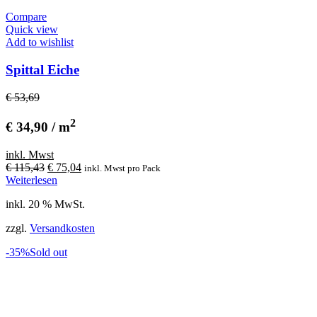
Compare
Quick view
Add to wishlist
Spittal Eiche
€ 53,69
2
€ 34,90 / m
inkl. Mwst
Ursprünglicher
Aktueller
€
115,43
€
75,04
inkl. Mwst
pro Pack
Preis
Preis
Weiterlesen
war:
ist:
inkl. 20 % MwSt.
€ 115,43
€ 75,04.
zzgl.
Versandkosten
-35%
Sold out