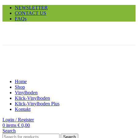
NEWSLETTER
CONTACT US
FAQs
-35%
Sold out
Click to enlarge
Home
Shop
Vinylboden
Klick-Vinylboden
Klick-Vinylboden Plus
Kontakt
Login / Register
0
items
€
0,00
Search
Search